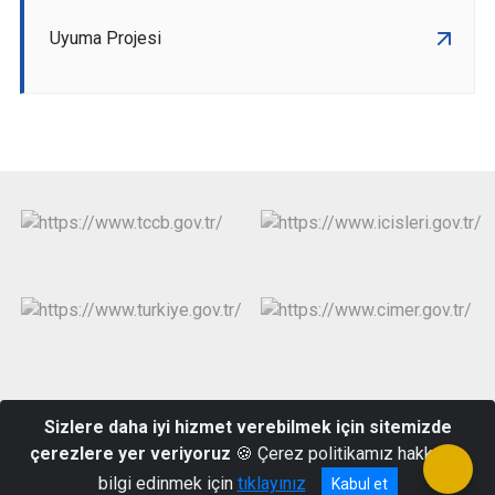
Uyuma Projesi
Resmi Gazete
Kullanım ve Gizlilik
Erişebilirlik
Sizlere daha iyi hizmet verebilmek için sitemizde
çerezlere yer veriyoruz
🍪 Çerez politikamız hakkında
Kireç Mah. Atatürk Cad. No:86 Kat:2 61670 Şalpazarı/TRABZON
bilgi edinmek için
tıklayınız
Kabul et