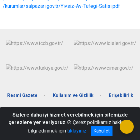
/kurumlar/salpazari.gov.tr/Yivsiz-Av-Tufegi-Satisi.pdf
Resmi Gazete
Kullanım ve Gizlilik
Erişebilirlik
Kireç Mah. Atatürk Cad. No:86 Kat:2 61670 Şalpazarı/TRABZON
Sizlere daha iyi hizmet verebilmek için sitemizde
(462) 8913480
çerezlere yer veriyoruz
🍪 Çerez politikamız hakkında
bilgi edinmek için
tıklayınız
Kabul et