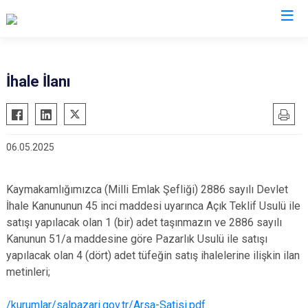
Trabzon
İhale İlanı
Akçaabat
Köprübaşı
Araklı
Maçka
06.05.2025
Arsin
Of
Beşikdüzü
Şalpazarı
Kaymakamlığımızca (Milli Emlak Şefliği) 2886 sayılı Devlet
Çarşıbaşı
Sürmene
İhale Kanununun 45 inci maddesi uyarınca Açık Teklif Usulü ile
Çaykara
Tonya
satışı yapılacak olan 1 (bir) adet taşınmazın ve 2886 sayılı
Dernekpazarı
Vakfıkebir
Kanunun 51/a maddesine göre Pazarlık Usulü ile satışı
yapılacak olan 4 (dört) adet tüfeğin satış ihalelerine ilişkin ilan
Düzköy
Yomra
metinleri;
Hayrat
Ortahisar
/kurumlar/salpazari.gov.tr/Arsa-Satisi.pdf