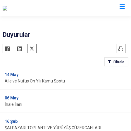
Trabzon
Duyurular
Akçaabat
Köprübaşı
Araklı
Maçka
Filtrele
Arsin
Of
Beşikdüzü
Şalpazarı
14
May
Aile ve Nüfus On Yılı Kamu Spotu
Çarşıbaşı
Sürmene
Çaykara
Tonya
06
May
Dernekpazarı
Vakfıkebir
İhale İlanı
Düzköy
Yomra
Hayrat
Ortahisar
16
Şub
ŞALPAZARI TOPLANTI VE YÜRÜYÜŞ GÜZERGAHLARI