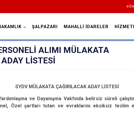
e-De
MAKAMLIK
ŞALPAZARI
MAHALLİ İDARELER
HİZMET
Trabzon
ERSONELİ ALIMI MÜLAKATA
ADAY LİSTESİ
Akçaabat
SYDV MÜLAKATA ÇAĞIRILACAK ADAY LİSTESİ
Araklı
Yardımlaşma ve Dayanışma Vakfında belirsiz süreli çalış
Arsin
nel, Özel şartları tutan ve evraklarını eksiksiz teslim
Beşikdüzü
Çarşıbaşı