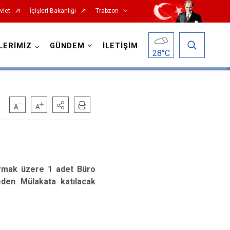
vlet
İçişleri Bakanlığı
Trabzon
LERİMİZ
GÜNDEM
İLETİŞİM
28
°C
Köprübaşı
Maçka
tırmak üzere 1 adet Büro
Of
 eden Mülakata katılacak
Şalpazarı
Sürmene