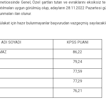
Çaykara
 neticesinde Genel, Özel şartları tutan ve evraklarını eksiksiz t
katılmaları uygun görülmüş olup, adayların 28.11.2022 Pazartesi g
Dernekpazarı
nmaları ilan olunur.
Düzköy
mülakat için hazır bulunmayanlar başvurudan vazgeçmiş sayılacakla
Hayrat
ADI SOYADI
KPSS PUANI
LMAZ
86,22
79,24
77,59
77,29
76,21