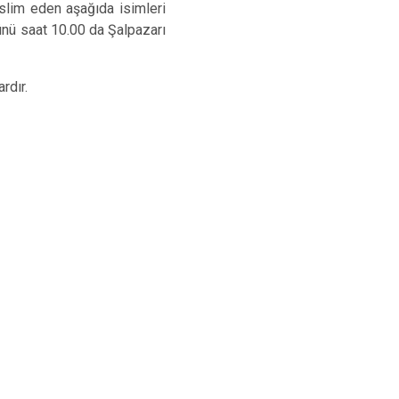
Tonya
eslim eden aşağıda isimleri
ünü saat 10.00 da Şalpazarı
Vakfıkebir
Yomra
rdır.
Ortahisar