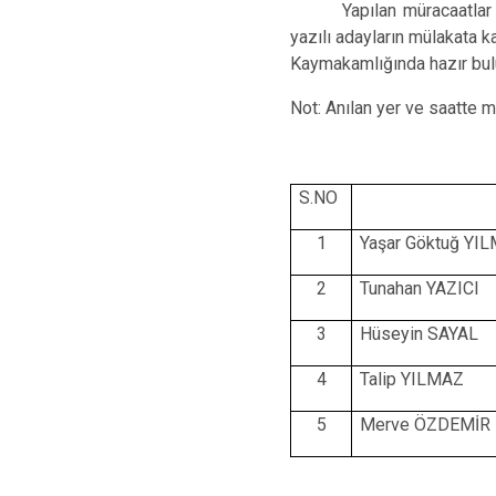
Yapılan müracaatlar
yazılı adayların mülakata 
Kaymakamlığında hazır bulu
Not: Anılan yer ve saatte 
S.NO
1
Yaşar Göktuğ YI
2
Tunahan YAZICI
3
Hüseyin SAYAL
4
Talip YILMAZ
5
Merve ÖZDEMİR