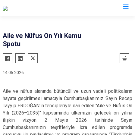
Trabzon
Aile ve Nüfus On Yılı Kamu
Spotu
Akçaabat
Köprübaşı
Araklı
Maçka
Arsin
Of
14.05.2026
Beşikdüzü
Şalpazarı
Çarşıbaşı
Sürmene
Aile ve nüfus alanında bütüncül ve uzun vadeli politikaların
Çaykara
Tonya
hayata geçirilmesi amacıyla Cumhurbaşkanımız Sayın Recep
Dernekpazarı
Vakfıkebir
Tayyip ERDOĞAN'ın tensipleriyle ilan edilen "Aile ve Nüfus On
Düzköy
Yılı (2026–2035)" kapsamında ülkemizin gelecek on yılına
Yomra
ilişkin vizyon 2 Mayıs 2026 tarihinde Sayın
Hayrat
Ortahisar
Cumhurbaşkanımızın teşrifleriyle icra edilen programda
kamuoyu ile paylaşılmış ve program kapsamında "Türkiye'nin