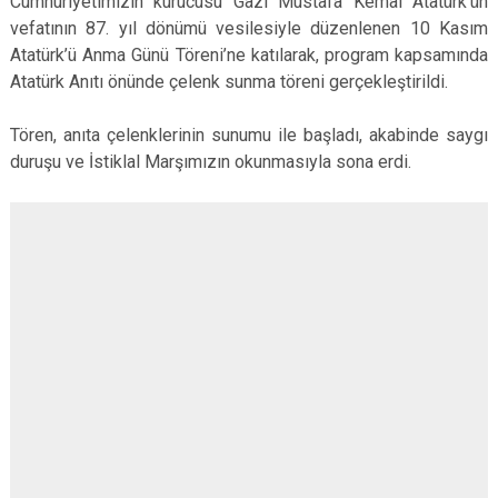
Cumhuriyetimizin kurucusu Gazi Mustafa Kemal Atatürk’ün
vefatının 87. yıl dönümü vesilesiyle düzenlenen 10 Kasım
Atatürk’ü Anma Günü Töreni’ne katılarak, program kapsamında
Atatürk Anıtı önünde çelenk sunma töreni gerçekleştirildi.
Tören, anıta çelenklerinin sunumu ile başladı, akabinde saygı
duruşu ve İstiklal Marşımızın okunmasıyla sona erdi.