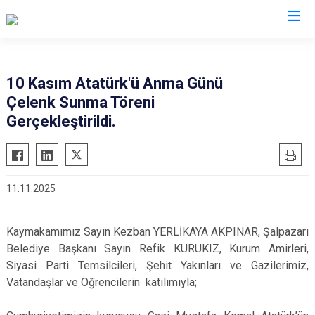
Trabzon
10 Kasım Atatürk'ü Anma Günü
Çelenk Sunma Töreni
Akçaabat
Köprübaşı
Gerçekleştirildi.
Araklı
Maçka
Arsin
Of
Beşikdüzü
Şalpazarı
11.11.2025
Çarşıbaşı
Sürmene
Çaykara
Tonya
Kaymakamımız Sayın Kezban YERLİKAYA AKPINAR, Şalpazarı
Dernekpazarı
Vakfıkebir
Belediye Başkanı Sayın Refik KURUKIZ, Kurum Amirleri,
Düzköy
Yomra
Siyasi Parti Temsilcileri, Şehit Yakınları ve Gazilerimiz,
Vatandaşlar ve Öğrencilerin katılımıyla;
Hayrat
Ortahisar