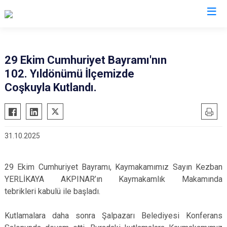
Trabzon
29 Ekim Cumhuriyet Bayramı'nın
102. Yıldönümü İlçemizde
Akçaabat
Köprübaşı
Coşkuyla Kutlandı.
Araklı
Maçka
Arsin
Of
Beşikdüzü
Şalpazarı
31.10.2025
Çarşıbaşı
Sürmene
Çaykara
Tonya
29 Ekim Cumhuriyet Bayramı, Kaymakamımız Sayın Kezban
Dernekpazarı
Vakfıkebir
YERLİKAYA AKPINAR’ın Kaymakamlık Makamında
Düzköy
Yomra
tebrikleri kabulü ile başladı.
Hayrat
Ortahisar
Kutlamalara daha sonra Şalpazarı Belediyesi Konferans