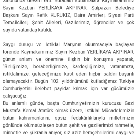
Salonunda devam etti. Buradaki kutlamalara Kaymakamımız
Sayın Kezban YERLİKAYA AKPINAR, Şalpazarı Belediye
Başkanı Sayın Refik KURUKIZ, Daire Amirleri, Siyasi Parti
Temsilcileri, Şehit Aileleri, Gazilerimiz, öğrenciler ve çok
sayıda vatandaş katıldı.
Saygı duruşu ve İstiklal Marşının okunmasıyla başlayan
törende Kaymakamımız Sayın Kezban YERLİKAYA AKPINAR,
günün anlam ve önemine ilişkin bir konuşma yaparak,
“Birliğimize, beraberliğimize, kardeşliğimize, vatanımıza,
istiklalimize, geleceğimize kast eden hiçbir saldırı başarılı
olamayacaktır. Bugün 102. yıldönümünü kutladığımız Türkiye
Cumhuriyetini ilelebet payidar kılmak için var gücümüzle
çalışacağız.
Bu anlamlı günde, başta Cumhuriyetimizin kurucusu Gazi
Mustafa Kemal Atatürk olmak üzere, İstiklal Mücadelemizin
bütün kahramanlarını, eşsiz fedakârlıklarıyla milletimizin
gönlünde ölümsüzleşen bütün şehit ve gazilerimizi rahmetle,
minnetle ve şükranla anıyor, siz aziz hemşehrilerimi saygı ve