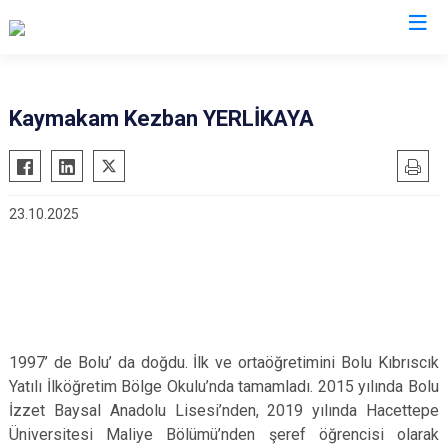
Trabzon
Kaymakam Kezban YERLİKAYA
Akçaabat
Köprübaşı
Araklı
Maçka
23.10.2025
Arsin
Of
Beşikdüzü
Şalpazarı
Çarşıbaşı
Sürmene
Çaykara
Tonya
Dernekpazarı
Vakfıkebir
1997’ de Bolu’ da doğdu. İlk ve ortaöğretimini Bolu Kıbrıscık
Düzköy
Yomra
Yatılı İlköğretim Bölge Okulu’nda tamamladı. 2015 yılında Bolu
Hayrat
Ortahisar
İzzet Baysal Anadolu Lisesi’nden, 2019 yılında Hacettepe
Üniversitesi Maliye Bölümü’nden şeref öğrencisi olarak